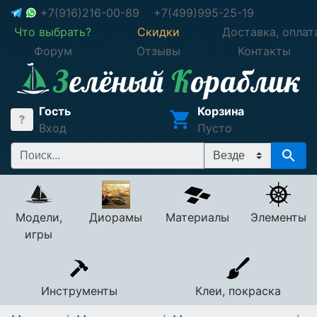
+7(916)216-00-89
+7(499)995-25-19
Что выбрать?
Скидки
Доставка, оплат
Форум
Отзывы
Контакты
Гость
Корзина
Вход
Пусто
Модели,
Диорамы
Материалы
Элементы
игры
Инструменты
Клеи, покраска