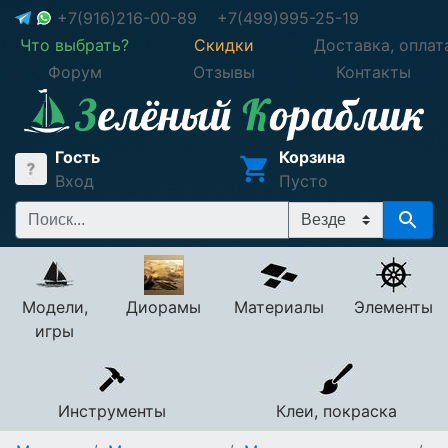
+7(916)216-00-89
+7(499)995-25-19
Что выбрать?
Скидки
Доставка, оплат
Форум
Отзывы
Контакты
Гость
Корзина
Вход
Пусто
Модели,
Диорамы
Материалы
Элементы
игры
Инструменты
Клеи, покраска