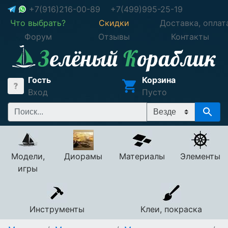
+7(916)216-00-89
+7(499)995-25-19
Что выбрать?
Скидки
Доставка, оплат
Форум
Отзывы
Контакты
Гость
Корзина
Вход
Пусто
Модели,
Диорамы
Материалы
Элементы
игры
Инструменты
Клеи, покраска