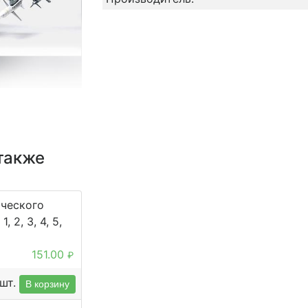
также
ического
, 2, 3, 4, 5,
151.00
₽
шт.
В корзину