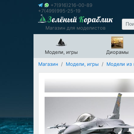
+7(916)216-00-89
+7(499)995-25-19
Магазин для моделистов
Модели, игры
Диорамы
Магазин
/
Модели, игры
/
Модели из 