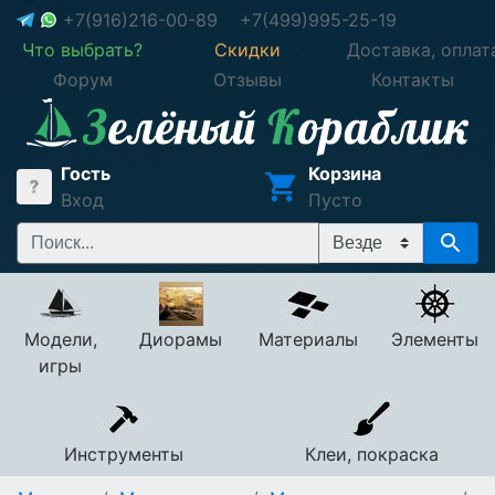
+7(916)216-00-89
+7(499)995-25-19
Что выбрать?
Скидки
Доставка, оплат
Форум
Отзывы
Контакты
Гость
Корзина
Вход
Пусто
Модели,
Диорамы
Материалы
Элементы
игры
Инструменты
Клеи, покраска