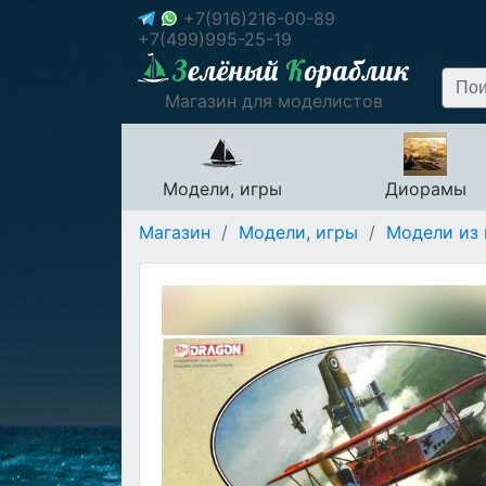
+7(916)216-00-89
+7(499)995-25-19
Магазин для моделистов
Модели, игры
Диорамы
Магазин
/
Модели, игры
/
Модели из 