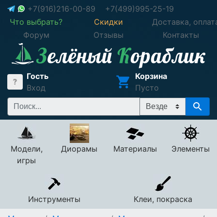
+7(916)216-00-89
+7(499)995-25-19
Что выбрать?
Скидки
Доставка, оплат
Форум
Отзывы
Контакты
Гость
Корзина
Вход
Пусто
Модели,
Диорамы
Материалы
Элементы
игры
Инструменты
Клеи, покраска