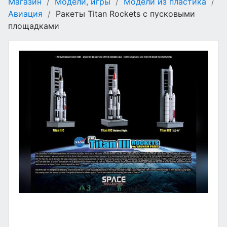
Магазин
/
Модели, игры
/
Модели из пластика
/
Авиация
/
Ракеты Titan Rockets с пусковыми
площадками