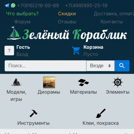
+7(916)216-00-89
+7(499)995-25-19
Что выбрать?
Скидки
Доставка, оплат
Форум
Отзывы
Контакты
Гость
Корзина
Вход
Пусто
Модели,
Диорамы
Материалы
Элементы
игры
Инструменты
Клеи, покраска