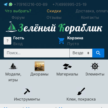
+7(916)216-00-89
+7(499)995-25-19
Что выбрать?
Скидки
Доставка, оплат
Форум
Отзывы
Контакты
Гость
Корзина
Вход
Пусто
Модели,
Диорамы
Материалы
Элементы
игры
Инструменты
Клеи, покраска