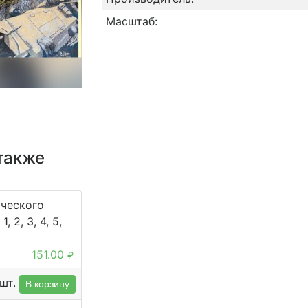
Масштаб:
также
ического
, 2, 3, 4, 5,
151.00
₽
шт.
В корзину