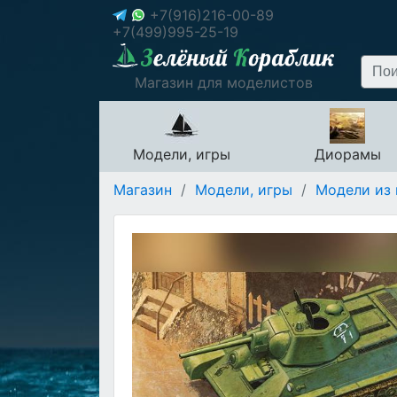
+7(916)216-00-89
+7(499)995-25-19
Магазин для моделистов
Модели, игры
Диорамы
Магазин
/
Модели, игры
/
Модели из 