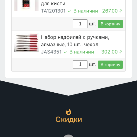
для кисти
TA1201301
В наличии
267.00
₽
шт.
В корзину
Набор надфилей с ручками,
алмазные, 10 шт., чехол
JAS4351
В наличии
302.00
₽
шт.
В корзину
Скидки