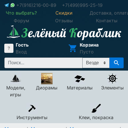
+7(916)216-00-89
+7(499)995-25-19
Что выбрать?
Скидки
Доставка, оплат
Форум
Отзывы
Контакты
Гость
Корзина
Вход
Пусто
Модели,
Диорамы
Материалы
Элементы
игры
Инструменты
Клеи, покраска