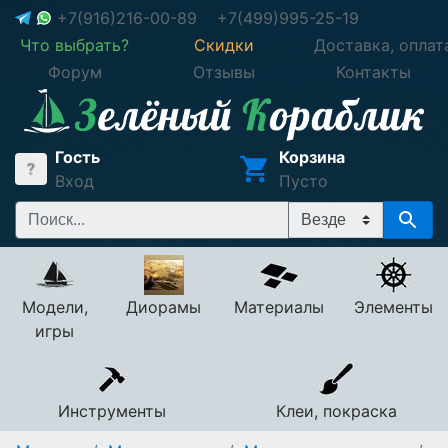
+7(916)216-00-89
+7(499)995-25-19
Что выбрать?
Скидки
Доставка, оплат
Форум
Отзывы
Контакты
Гость
Корзина
Вход
Пусто
Модели,
Диорамы
Материалы
Элементы
игры
Инструменты
Клеи, покраска