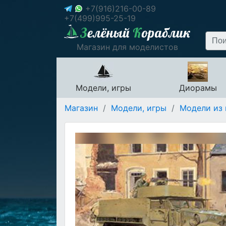
+7(916)216-00-89
+7(499)995-25-19
Магазин для моделистов
Модели, игры
Диорамы
Магазин
/
Модели, игры
/
Модели из 