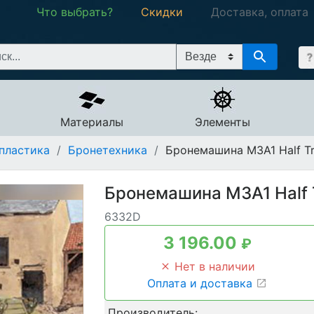
Что выбрать?
Скидки
Доставка, оплата
Материалы
Элементы
пластика
/
Бронетехника
/
Бронемашина M3A1 Half Tra
Бронемашина M3A1 Half Tr
6332D
3 196.00
₽
Нет в наличии
Оплата и доставка
Производитель: