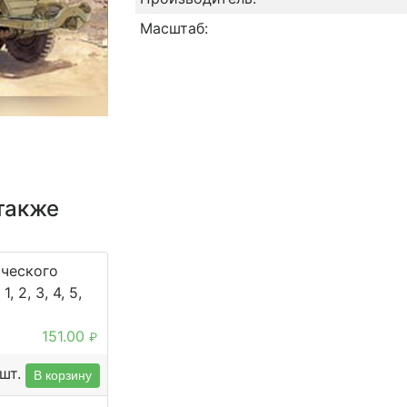
Масштаб:
также
ического
, 2, 3, 4, 5,
151.00
₽
шт.
В корзину