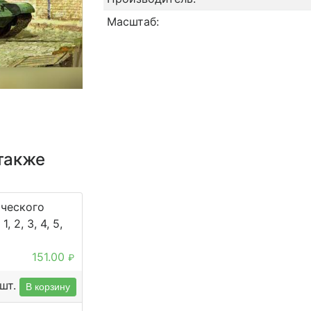
Масштаб:
также
ического
, 2, 3, 4, 5,
151.00
₽
шт.
В корзину