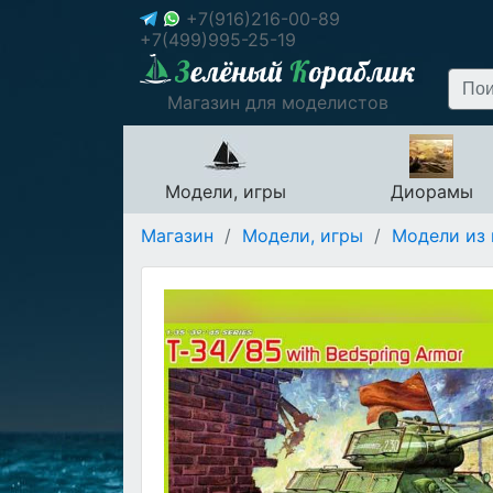
+7(916)216-00-89
+7(499)995-25-19
Магазин для моделистов
Модели, игры
Диорамы
Магазин
/
Модели, игры
/
Модели из 