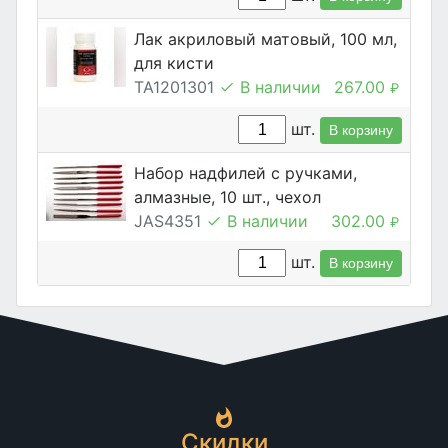
Лак акриловый матовый, 100 мл,
для кисти
TA1201301
В наличии
267.00
₽
шт.
В корзину
Набор надфилей с ручками,
алмазные, 10 шт., чехол
JAS4351
В наличии
302.00
₽
шт.
В корзину
Скидки