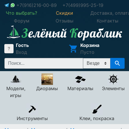
+7(916)216-00-89
+7(499)995-25-19
Что выбрать?
Скидки
Доставка, оплат
Форум
Отзывы
Контакты
Гость
Корзина
Вход
Пусто
Модели,
Диорамы
Материалы
Элементы
игры
Инструменты
Клеи, покраска