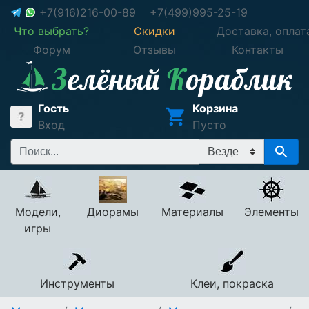
+7(916)216-00-89
+7(499)995-25-19
Что выбрать?
Скидки
Доставка, оплат
Форум
Отзывы
Контакты
Гость
Корзина
Вход
Пусто
Модели,
Диорамы
Материалы
Элементы
игры
Инструменты
Клеи, покраска