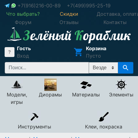
+7(916)216-00-89
+7(499)995-25-19
Что выбрать?
Скидки
Доставка, оплат
Форум
Отзывы
Контакты
Гость
Корзина
Вход
Пусто
Модели,
Диорамы
Материалы
Элементы
игры
Инструменты
Клеи, покраска