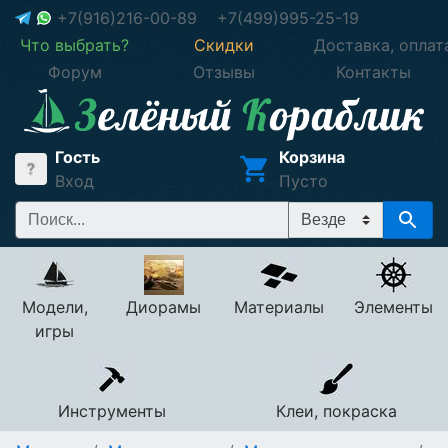
+7(916)216-00-89
+7(499)995-25-19
Что выбрать?
Скидки
Доставка, оплат
Форум
Отзывы
Контакты
Гость
Корзина
Вход
Пусто
Модели,
Диорамы
Материалы
Элементы
игры
Инструменты
Клеи, покраска