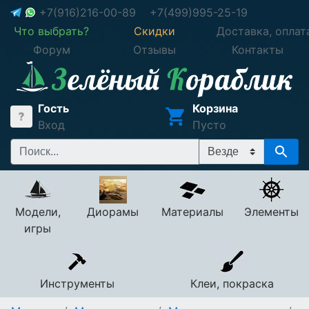
+7(916)216-00-89
+7(499)995-25-19
Что выбрать?
Скидки
Доставка, оплат
Форум
Отзывы
Контакты
Гость
Корзина
Вход
Пусто
Модели,
Диорамы
Материалы
Элементы
игры
Инструменты
Клеи, покраска