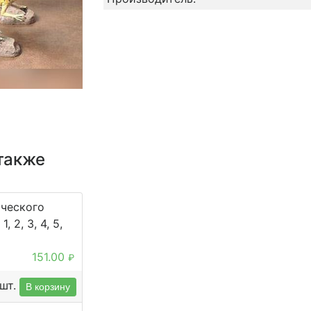
также
ического
, 2, 3, 4, 5,
151.00
₽
шт.
В корзину