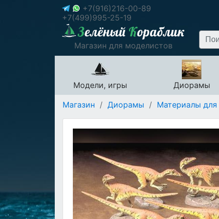
+7(916)216-00-89
+7(499)995-25-19
Магазин для моделистов
Модели, игры
Диорамы
Магазин
/
Диорамы
/
Материалы для