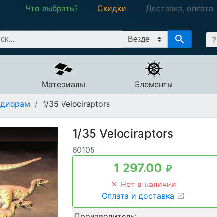
Что выбрать?
Скидки
Доставка, оплата
Материалы
Элементы
 диорам
/
1/35 Velociraptors
1/35 Velociraptors
60105
1 297.00
₽
Нет в наличии
Оплата и доставка
Производитель: