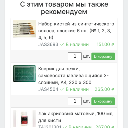
С этим товаром мы также
рекомендуем
Набор кистей из синтетического
волоса, плоские 6 шт. (№ 1, 2, 3,
4, 5, 6)
JAS3693
В наличии
151.00
₽
шт.
В корзину
Коврик для резки,
самовосстанавливающийся 3-
слойный, А4, 220 х 300
JAS4504
В наличии
265.00
₽
шт.
В корзину
Лак акриловый матовый, 100 мл,
для кисти
TA1201301
В наличии
267.00
₽