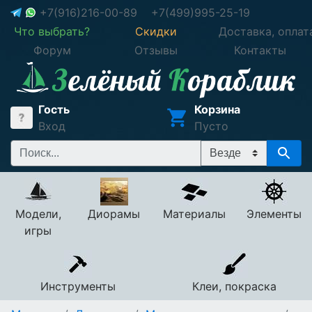
+7(916)216-00-89
+7(499)995-25-19
Что выбрать?
Скидки
Доставка, оплат
Форум
Отзывы
Контакты
Гость
Корзина
Вход
Пусто
Модели,
Диорамы
Материалы
Элементы
игры
Инструменты
Клеи, покраска