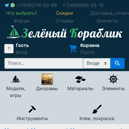
+7(916)216-00-89
+7(499)995-25-19
Что выбрать?
Скидки
Доставка, оплат
Форум
Отзывы
Контакты
Гость
Корзина
Вход
Пусто
Модели,
Диорамы
Материалы
Элементы
игры
Инструменты
Клеи, покраска