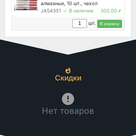
алмазные, 10 шт., чехол
JAS4351
В наличии
302.00
₽
шт.
В корзину
Скидки
Нет товаров