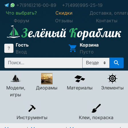
+7(916)216-00-89
+7(499)995-25-19
Что выбрать?
Скидки
Доставка, оплат
Форум
Отзывы
Контакты
Гость
Корзина
Вход
Пусто
Модели,
Диорамы
Материалы
Элементы
игры
Инструменты
Клеи, покраска