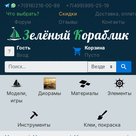
+7(916)216-00-89
+7(499)995-25-19
Что выбрать?
Скидки
Доставка, оплат
Форум
Отзывы
Контакты
Гость
Корзина
Вход
Пусто
Модели,
Диорамы
Материалы
Элементы
игры
Инструменты
Клеи, покраска