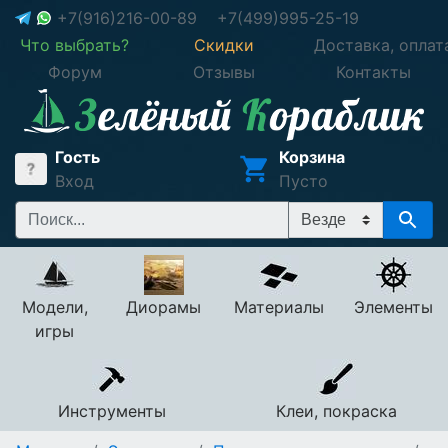
+7(916)216-00-89
+7(499)995-25-19
Что выбрать?
Скидки
Доставка, оплат
Форум
Отзывы
Контакты
Гость
Корзина
Вход
Пусто
Модели,
Диорамы
Материалы
Элементы
игры
Инструменты
Клеи, покраска