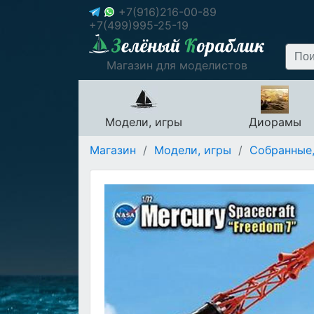
+7(916)216-00-89
+7(499)995-25-19
Магазин для моделистов
Модели, игры
Диорамы
Магазин
/
Модели, игры
/
Собранные