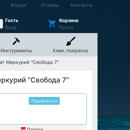
Форум
Отзывы
Контакты
Гость
Корзина
Вход
Пусто
Инструменты
Клеи, покраска
ат Меркурий "Свобода 7"
ркурий "Свобода 7"
Подписаться
Dragon