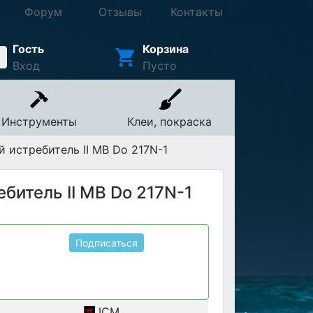
Форум
Отзывы
Контакты
Гость
Корзина
Вход
Пусто
Инструменты
Клеи, покраска
 истребитель ІІ МВ Do 217N-1
битель ІІ МВ Do 217N-1
Подписаться
ICM