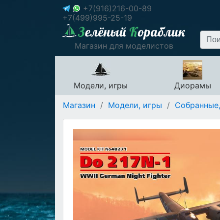
+7(916)216-00-89
+7(499)995-25-19
Магазин для моделистов
Модели, игры
Диорамы
Магазин
/
Модели, игры
/
Собранные