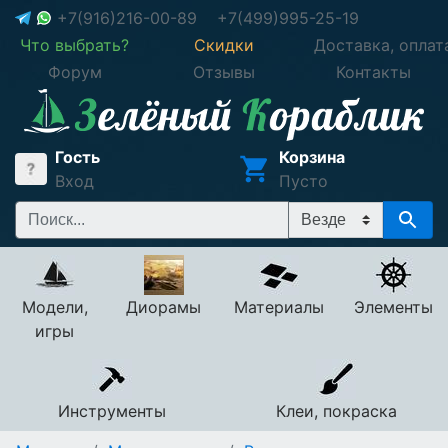
+7(916)216-00-89
+7(499)995-25-19
Что выбрать?
Скидки
Доставка, оплат
Форум
Отзывы
Контакты
Гость
Корзина
Вход
Пусто
Модели,
Диорамы
Материалы
Элементы
игры
Инструменты
Клеи, покраска