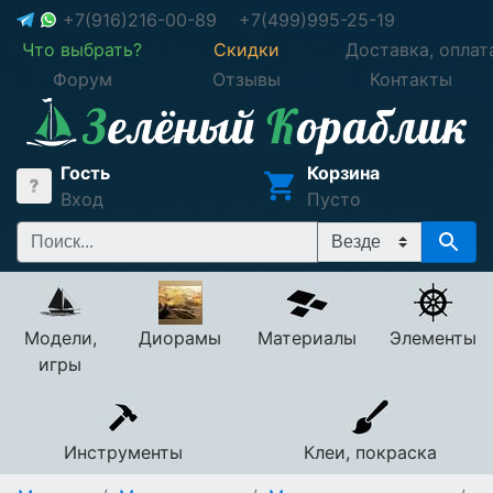
+7(916)216-00-89
+7(499)995-25-19
Что выбрать?
Скидки
Доставка, оплат
Форум
Отзывы
Контакты
Гость
Корзина
Вход
Пусто
Модели,
Диорамы
Материалы
Элементы
игры
Инструменты
Клеи, покраска