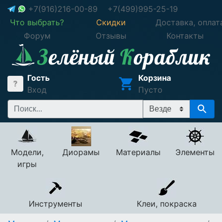
+7(916)216-00-89
+7(499)995-25-19
Что выбрать?
Скидки
Доставка, оплат
Форум
Отзывы
Контакты
Гость
Корзина
Вход
Пусто
Модели,
Диорамы
Материалы
Элементы
игры
Инструменты
Клеи, покраска