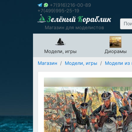
+7(916)216-00-89
+7(499)995-25-19
Магазин для моделистов
Модели, игры
Диорамы
Магазин
/
Модели, игры
/
Модели из 