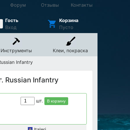
Форум
Отзывы
Контакты
Гость
Корзина
Вход
Пусто
Инструменты
Клеи, покраска
ussian Infantry
. Russian Infantry
шт.
В корзину
Italeri