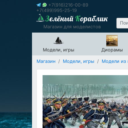
+7(916)216-00-89
+7(499)995-25-19
Магазин для моделистов
Модели, игры
Диорамы
Магазин
/
Модели, игры
/
Модели из 