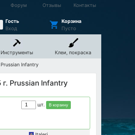
Форум
Отзывы
Контакты
Гость
Корзина
Вход
Пусто
Инструменты
Клеи, покраска
Prussian Infantry
г. Prussian Infantry
шт.
В корзину
Italeri