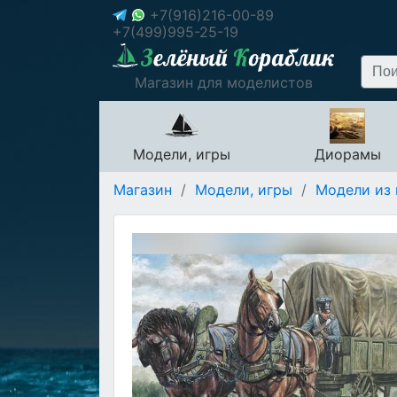
+7(916)216-00-89
+7(499)995-25-19
Магазин для моделистов
Модели, игры
Диорамы
Магазин
/
Модели, игры
/
Модели из 