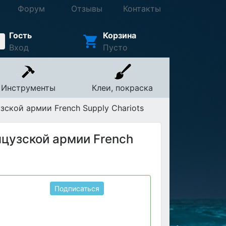
Форум
Отзывы
Контакты
Гость
Корзина
Вход
Пусто
Инструменты
Клеи, покраска
ской армии French Supply Chariots
цузской армии French
Подписаться