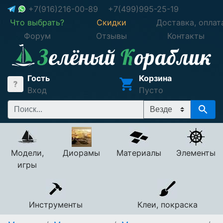
+7(916)216-00-89
+7(499)995-25-19
Что выбрать?
Скидки
Доставка, оплат
Форум
Отзывы
Контакты
Гость
Корзина
Вход
Пусто
Модели,
Диорамы
Материалы
Элементы
игры
Инструменты
Клеи, покраска