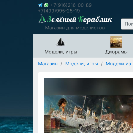
+7(916)216-00-89
+7(499)995-25-19
Магазин для моделистов
Модели, игры
Диорамы
Магазин
/
Модели, игры
/
Модели из 