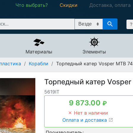
Что выбрать?
Скидки
Доставка, оплата
Материалы
Элементы
пластика
/
Корабли
/
Торпедный катер Vosper MTB 74 "
Торпедный катер Vosper M
5619IT
9 873.00
₽
Нет в наличии
Оплата и доставка
Производитель: