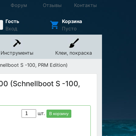
Форум
Отзывы
Контакты
Гость
Корзина
Вход
Пусто
Инструменты
Клеи, покраска
llboot S -100, PRM Edition)
0 (Schnellboot S -100,
шт.
В корзину