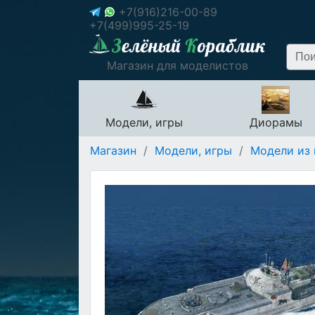
+7(916)216-00-89
+7(499)995-25-19
Магазин для моделистов
Модели, игры
Диорамы
Магазин
/
Модели, игры
/
Модели из 