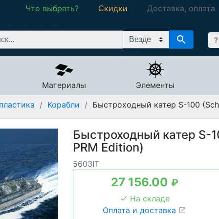
Что выбрать?
Скидки
Доставка, оплата
Материалы
Элементы
пластика
/
Корабли
/
Быстроходный катер S-100 (Schne
Быстроходный катер S-10
PRM Edition)
5603IT
27 156.00
₽
На складе
Оплата и доставка