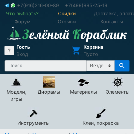
+7(916)216-00-89
+7(499)995-25-19
Что выбрать?
Скидки
Доставка, оплат
Форум
Отзывы
Контакты
Гость
Корзина
Вход
Пусто
Модели,
Диорамы
Материалы
Элементы
игры
Инструменты
Клеи, покраска