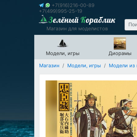
+7(916)216-00-89
+7(499)995-25-19
Магазин для моделистов
Модели, игры
Диорамы
Магазин
/
Модели, игры
/
Модели из 