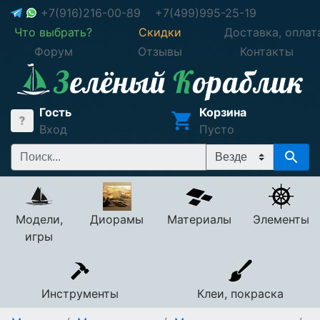
+7(916)216-00-89
+7(499)995-25-19
Что выбрать?
Скидки
Доставка, оплат
Форум
Отзывы
Контакты
Гость
Корзина
Вход
Пусто
Модели,
Диорамы
Материалы
Элементы
игры
Инструменты
Клеи, покраска