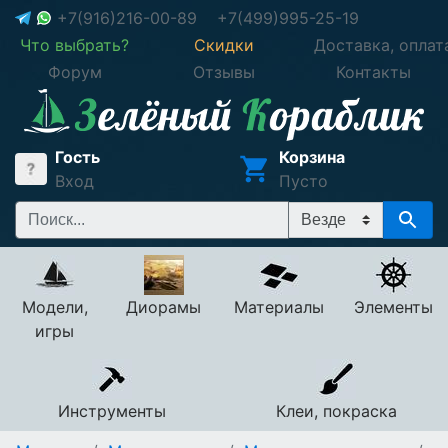
+7(916)216-00-89
+7(499)995-25-19
Что выбрать?
Скидки
Доставка, оплат
Форум
Отзывы
Контакты
Гость
Корзина
Вход
Пусто
Модели,
Диорамы
Материалы
Элементы
игры
Инструменты
Клеи, покраска