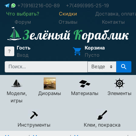
+7(916)216-00-89
+7(499)995-25-19
Что выбрать?
Скидки
Доставка, оплат
Форум
Отзывы
Контакты
Гость
Корзина
Вход
Пусто
Модели,
Диорамы
Материалы
Элементы
игры
Инструменты
Клеи, покраска