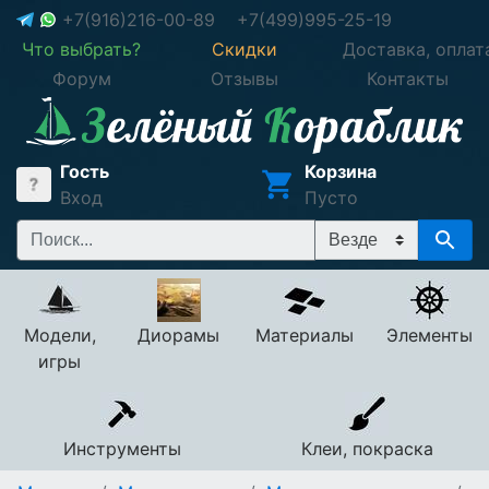
+7(916)216-00-89
+7(499)995-25-19
Что выбрать?
Скидки
Доставка, оплат
Форум
Отзывы
Контакты
Гость
Корзина
Вход
Пусто
Модели,
Диорамы
Материалы
Элементы
игры
Инструменты
Клеи, покраска