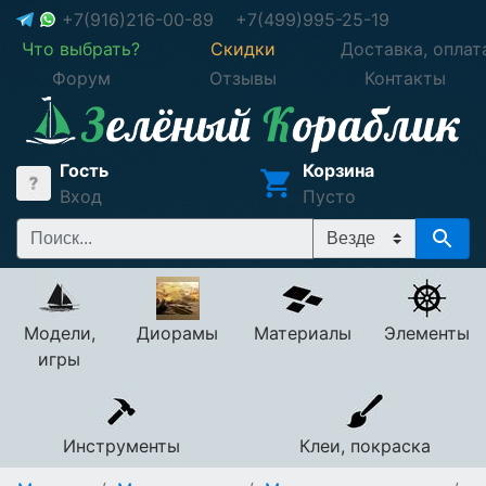
+7(916)216-00-89
+7(499)995-25-19
Что выбрать?
Скидки
Доставка, оплат
Форум
Отзывы
Контакты
Гость
Корзина
Вход
Пусто
Модели,
Диорамы
Материалы
Элементы
игры
Инструменты
Клеи, покраска