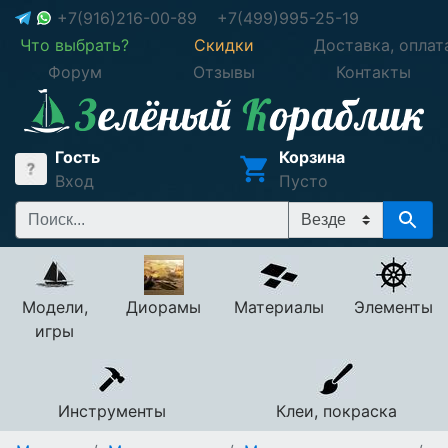
+7(916)216-00-89
+7(499)995-25-19
Что выбрать?
Скидки
Доставка, оплат
Форум
Отзывы
Контакты
Гость
Корзина
Вход
Пусто
Модели,
Диорамы
Материалы
Элементы
игры
Инструменты
Клеи, покраска