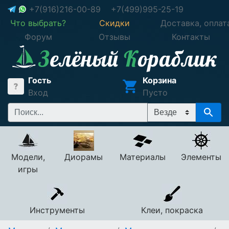
+7(916)216-00-89
+7(499)995-25-19
Что выбрать?
Скидки
Доставка, оплат
Форум
Отзывы
Контакты
Гость
Корзина
Вход
Пусто
Модели,
Диорамы
Материалы
Элементы
игры
Инструменты
Клеи, покраска