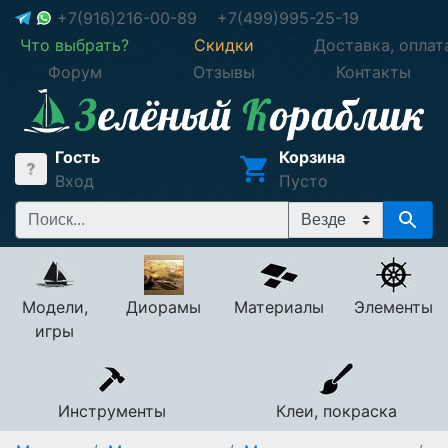
+7(916)216-00-89
+7(499)995-25-19
Что выбрать?
Скидки
Доставка, оплат
Форум
Отзывы
Контакты
Гость
Корзина
Вход
Пусто
Модели,
Диорамы
Материалы
Элементы
игры
Инструменты
Клеи, покраска