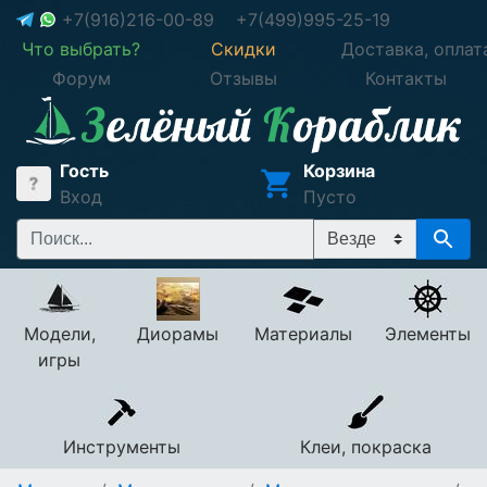
+7(916)216-00-89
+7(499)995-25-19
Что выбрать?
Скидки
Доставка, оплат
Форум
Отзывы
Контакты
Гость
Корзина
Вход
Пусто
Модели,
Диорамы
Материалы
Элементы
игры
Инструменты
Клеи, покраска