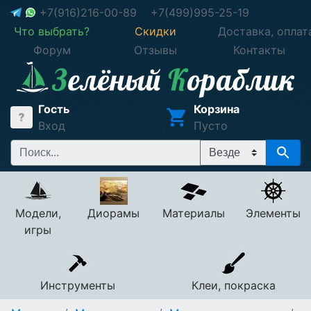
+7(916)216-00-89
+7(499)995-25-19
Что выбрать?
Скидки
Доставка, оплат
Форум
Отзывы
Контакты
Гость
Корзина
Вход
Пусто
Модели,
Диорамы
Материалы
Элементы
игры
Инструменты
Клеи, покраска