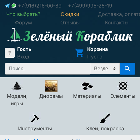
+7(916)216-00-89
+7(499)995-25-19
Что выбрать?
Скидки
Доставка, оплат
Форум
Отзывы
Контакты
Гость
Корзина
Вход
Пусто
Модели,
Диорамы
Материалы
Элементы
игры
Инструменты
Клеи, покраска