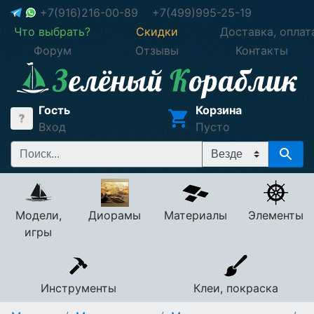
+7(916)216-00-89
+7(499)995-25-19
Что выбрать?
Скидки
Доставка, оплат
Форум
Отзывы
Контакты
Гость
Корзина
Вход
Пусто
Модели,
Диорамы
Материалы
Элементы
игры
Инструменты
Клеи, покраска